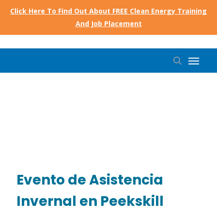
Skip
Click Here To Find Out About FREE Clean Energy Training
to
And Job Placement
main
content
Menu
search
Evento de Asistencia
Invernal en Peekskill